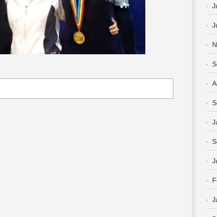
J
J
N
S
A
S
J
S
J
F
J