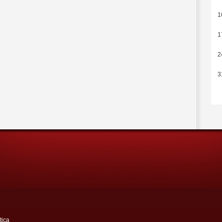
1
1
2
3
tica