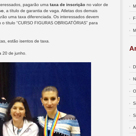
interessados, pagarão uma
taxa de inscrição
no valor de
M
so
, a título de garantia de vaga. Atletas dos demais
arão uma taxa diferenciada. Os interessados devem
F
com o título “CURSO FIGURAS OBRIGATÓRIAS” para
M
s, estão isentos de taxa.
A
a 20 de junho.
D
N
O
S
S
A