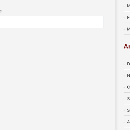
M
2
F
M
A
D
N
O
S
S
A