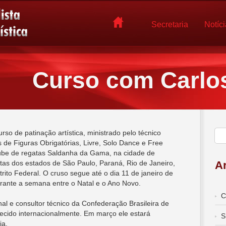
Secretaria
Notíc
Curso com Carlo
so de patinação artística, ministrado pelo técnico
 de Figuras Obrigatórias, Livre, Solo Dance e Free
be de regatas Saldanha da Gama, na cidade de
etas dos estados de São Paulo, Paraná, Rio de Janeiro,
Ar
rito Federal. O cruso segue até o dia 11 de janeiro de
ante a semana entre o Natal e o Ano Novo.
C
nal e consultor técnico da Confederação Brasileira de
ecido internacionalmente. Em março ele estará
S
ia.