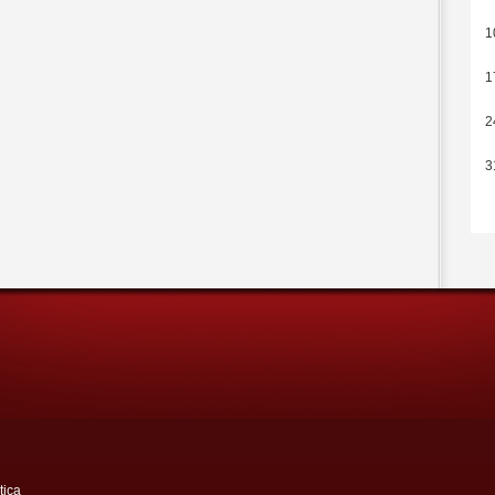
1
1
2
3
tica