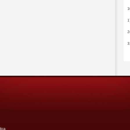
1
1
2
3
tica