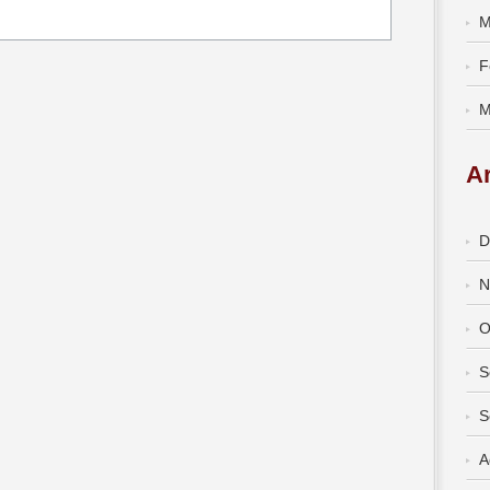
M
F
M
A
D
N
O
S
S
A