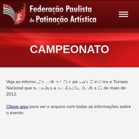
CAMPEONATO
BRASILEIRO
Veja
as informações sobre o Campeonato Brasileiro e Torneio
Nacional que se realizará em Brasilia, de 05 a 11 de maio de
2012.
Clique aqui
para ver o arquivo com todas as informações sobre
o evento.