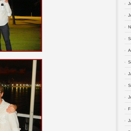
J
J
N
S
A
S
J
S
J
F
J