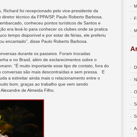
M
Richard foi recepcionado pelo vice-presidente da
o diretor técnico da FPPA/SP, Paulo Roberto Barbosa.
F
mbarcado, conheceu pontos turísticos de Santos e
ção era levá-lo para conhecer os clubes onde se pratica
M
o tempo disponível e por estar de férias, ele preferiu
ou encantado”, disse Paulo Roberto Barbosa.
A
conversas durante os passeios. Foram trocadas
nha e no Brasil, além de esclarecimentos sobre o
ann. “É muito importante esse tipo de contato, fora do
D
As conversas são mais descontraídas e sem pressa. E
juda a estreitar ainda mais o relacionamento entre o
N
muito bom, graças ao trabalho que vem sendo
 Alexandre de Almeida Filho.
O
S
S
A