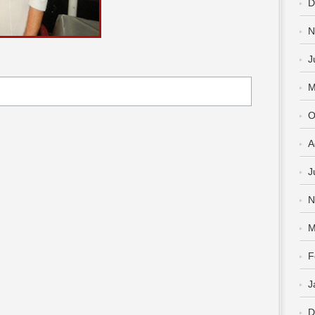
D
N
J
M
O
A
J
N
M
F
J
D