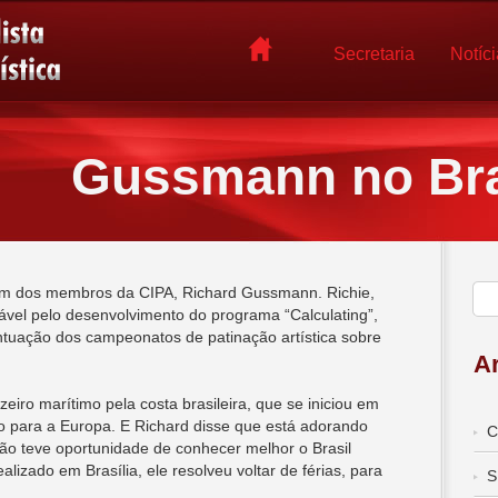
Secretaria
Notíc
Gussmann no Bra
um dos membros da CIPA, Richard Gussmann. Richie,
vel pelo desenvolvimento do programa “Calculating”,
ntuação dos campeonatos de patinação artística sobre
Ar
ro marítimo pela costa brasileira, que se iniciou em
do para a Europa. E Richard disse que está adorando
C
o teve oportunidade de conhecer melhor o Brasil
izado em Brasília, ele resolveu voltar de férias, para
S