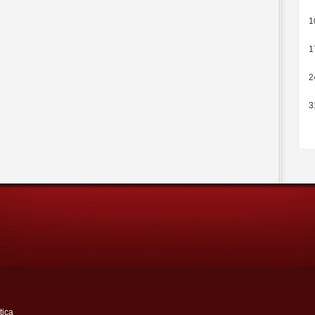
1
1
2
3
tica