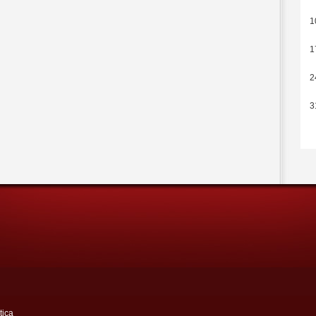
1
1
2
3
tica