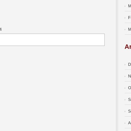
M
F
4
M
A
D
N
O
S
S
A