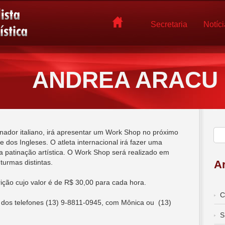
Secretaria
Notíc
ANDREA ARACU
ador italiano, irá apresentar um Work Shop no próximo
e dos Ingleses. O atleta internacional irá fazer uma
na patinação artística. O Work Shop será realizado em
turmas distintas.
Ar
ição cujo valor é de R$ 30,00 para cada hora.
C
s dos telefones (13) 9-8811-0945, com Mônica ou (13)
S