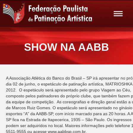
SHOW NA AABB
A Associação Atlética do Banco do Brasil – SP irá apresentar no pr
dia 02 de junho, o espetáculo de patinação artística, MATRIOSHKA
2012. O espetáculo será apresentado pelo grupo Viagem ao Céu,
composto pelos patinadores do próprio clube, que também fazem p
da equipe de competição. As coreografias e direção geral estão a 
de Marcos Ruiz Gomes. O espetáculo será apresentado no ginásio
esportes “A” da AABB-SP, com início marcado para as 20 horas. A 
SP fica na Estrada de Itapecerica, 1935 – São Paulo. Os ingressos
podem ser adquiridos no local. Maiores informações pelo telefone 
5511-9555 ou acesse www.aabbsp.com.br.